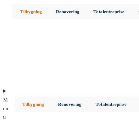
Gå
Tilbygning
Renovering
Totalentreprise
til
indholdet
M
Tilbygning
Renovering
Totalentreprise
en
u