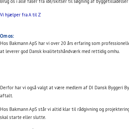
Brug os i alle faser fra ide/skitser til søgning af byggetilladelser
Vi hjælper fra A til Z
Om os:
Hos Bakmann ApS har vi over 20 års erfaring som professionelle 
at leverer god Dansk kvalitetshåndværk med rettidig omhu.
Derfor har vi også valgt at være medlem af DI Dansk Byggeri Byg 
aftalt.
Hos Bakmann ApS står vi altid klar til rådgivning og projektering 
skal starte eller slutte.