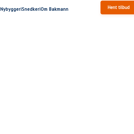
Hent tilbud
g
Nybyggeri
Snedkeri
Om Bakmann