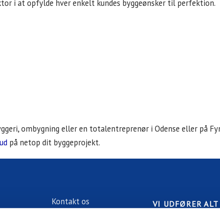
tor i at opfylde hver enkelt kundes byggeønsker til perfektion.
byggeri, ombygning eller en totalentreprenør i Odense eller på Fyn
bud
på netop dit byggeprojekt.
Kontakt os
VI UDFØRER ALT