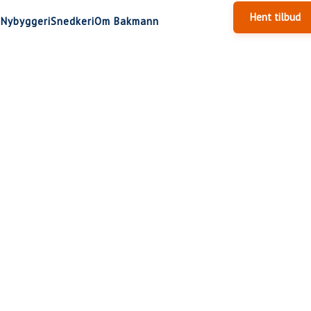
Hent tilbud
g
Nybyggeri
Snedkeri
Om Bakmann