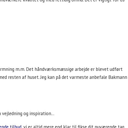
udformning m.m. Det håndværksmæssige arbejde er blevet udført
er med resten af huset. Jeg kan på det varmeste anbefale Bakmann
 vejledning og inspiration…
ende tilbud
, vi er altid mere end klar til fikse dit nuværende tag