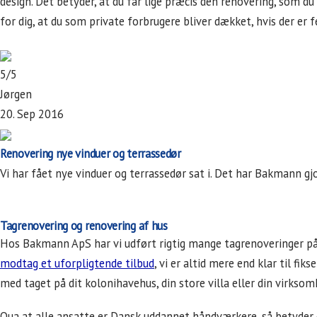
design. Det betyder, at du får lige præcis den renovering, som d
for dig, at du som private forbrugere bliver dækket, hvis der er f
5/5
Jørgen
20. Sep 2016
Renovering nye vinduer og terrassedør
Vi har fået nye vinduer og terrassedør sat i. Det har Bakmann gj
Tagrenovering og renovering af hus
Hos Bakmann ApS har vi udført rigtig mange tagrenoveringer på 
modtag et uforpligtende tilbud
, vi er altid mere end klar til fi
med taget på dit kolonihavehus, din store villa eller din virksom
Qua at alle ansatte er Dansk uddannet håndværkere, så betyder d