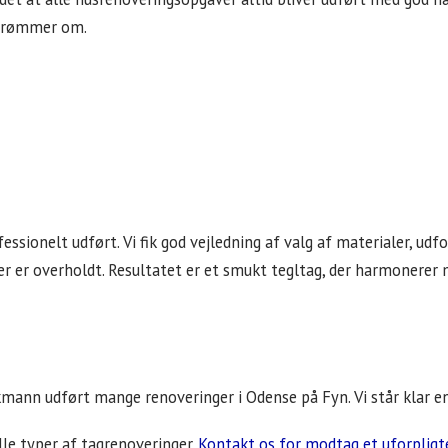
e drømmer om.
fessionelt udført. Vi fik god vejledning af valg af materialer, 
taler er overholdt. Resultatet er et smukt tegltag, der harmoner
kmann udført mange renoveringer i Odense på Fyn. Vi står klar en
le typer af tagrenoveringer.
Kontakt os for modtag et uforpligt