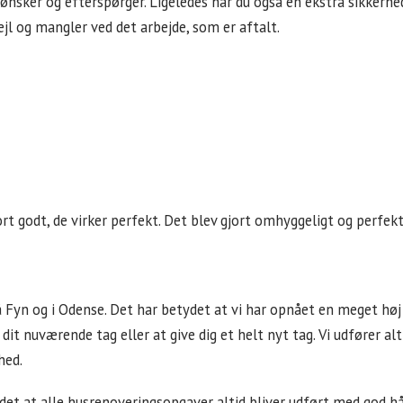
u ønsker og efterspørger. Ligeledes har du også en ekstra sikkerh
ejl og mangler ved det arbejde, som er aftalt.
ort godt, de virker perfekt. Det blev gjort omhyggeligt og perfe
Fyn og i Odense. Det har betydet at vi har opnået en meget høj 
kse dit nuværende tag eller at give dig et helt nyt tag. Vi udfører
hed.
et at alle husrenoveringsopgaver altid bliver udført med god hå