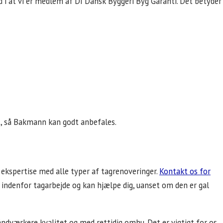
ed i at vi er medlem af DI Dansk Byggeri Byg Garanti. Det betyder
kt, så Bakmann kan godt anbefales.
ekspertise med alle typer af tagrenoveringer.
Kontakt os for
 alt indenfor tagarbejde og kan hjælpe dig, uanset om den er gal
ndværkere kvalitet og med rettidig omhu. Det er vigtigt for os