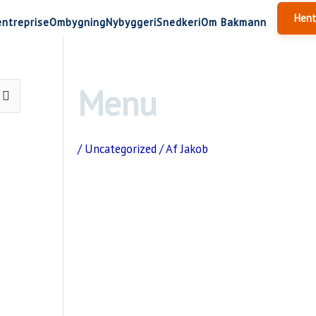
Hent
entreprise
Ombygning
Nybyggeri
Snedkeri
Om Bakmann
Menu
/
Uncategorized
/ Af
Jakob