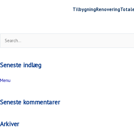
Gå
Tilbygning
Renovering
Total
til
indholdet
S
ø
g
Seneste indlæg
e
f
Menu
t
e
Seneste kommentarer
r
:
Arkiver